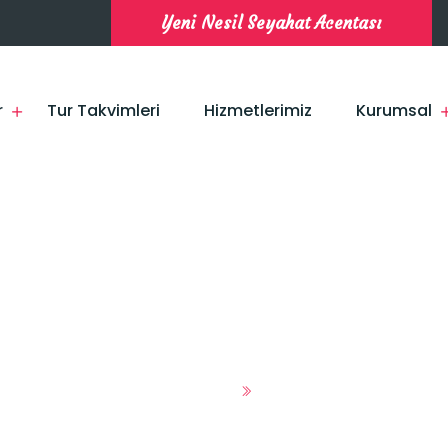
Yeni Nesil Seyahat Acentası
r
Tur Takvimleri
Hizmetlerimiz
Kurumsal
KONYA TURU
Anasayfa
Turlar