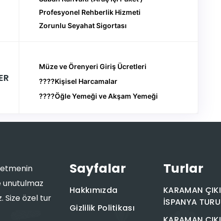
Profesyonel Rehberlik Hizmeti
Zorunlu Seyahat Sigortası
Müze ve Örenyeri Giriş Ücretleri
ER
????Kişisel Harcamalar
????Öğle Yemeği ve Akşam Yemeği
Sayfalar
Turlar
eşfetmenin
le unutulmaz
Hakkımızda
KARAMAN ÇIKI
 Size özel tur
İSPANYA TURU
Gizlilik Politikası
KARAMAN ÇIKI