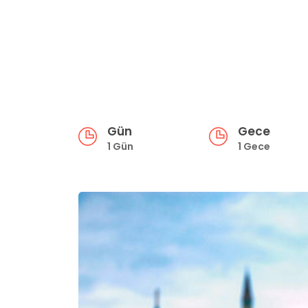
Gün
Gece
1 Gün
1 Gece