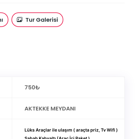
ı
Tur Galerisi
750₺
AKTEKKE MEYDANI
Lüks Araçlar ile ulaşım ( araçta priz, Tv Wifi )
Sabah Kahvaltı (Araç İçi Paket )