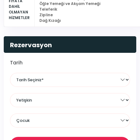
FİYATA
Öğle Yemeği ve Akşam Yemeği
DAHİL
Teleferik
OLMAYAN
Zipline
HİZMETLER
Dağ Kızağı
Rezervasyon
Tarih