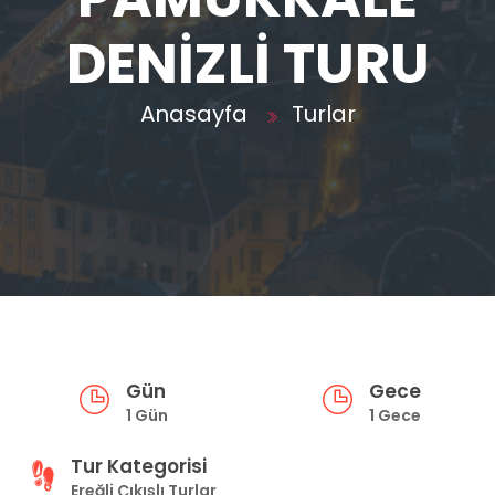
DENİZLİ TURU
Anasayfa
Turlar
Gün
Gece
1 Gün
1 Gece
Tur Kategorisi
Ereğli Çıkışlı Turlar