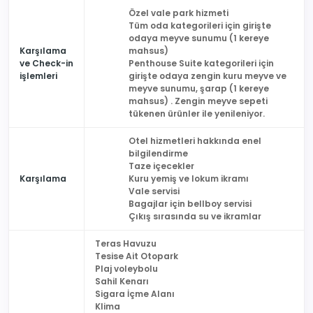
Özel vale park hizmeti
Tüm oda kategorileri için girişte
odaya meyve sunumu (1 kereye
Karşılama
mahsus)
ve Check-in
Penthouse Suite kategorileri için
işlemleri
girişte odaya zengin kuru meyve ve
meyve sunumu, şarap (1 kereye
mahsus) . Zengin meyve sepeti
tükenen ürünler ile yenileniyor.
Otel hizmetleri hakkında enel
bilgilendirme
Taze içecekler
Karşılama
Kuru yemiş ve lokum ikramı
Vale servisi
Bagajlar için bellboy servisi
Çıkış sırasında su ve ikramlar
Teras Havuzu
Tesise Ait Otopark
Plaj voleybolu
Sahil Kenarı
Sigara İçme Alanı
Klima