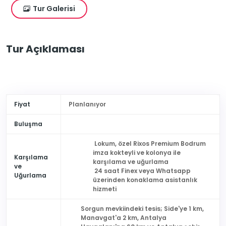
Tur Galerisi
Tur Açıklaması
Fiyat
Planlanıyor
Buluşma
Lokum, özel Rixos Premium Bodrum
imza kokteyli ve kolonya ile
Karşılama
karşılama ve uğurlama
ve
24 saat Finex veya Whatsapp
Uğurlama
üzerinden konaklama asistanlık
hizmeti
Sorgun mevkiindeki tesis; Side'ye 1 km,
Manavgat'a 2 km, Antalya