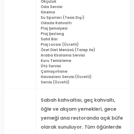
Okçuluk
Oda Servisi
Sinema
Su Sporları (Tesis Dışı)
Odada Kahvaltı
Plaj Şemsiyesi
Plaj Şezlong
Sahil Bar
Plaj Locası (Ücretli)
Özel Diet Menüsü (Talep ile)
Araba Kiralama Servisi
Kuru Temizleme
Ütü Servisi
Çamaşırhane
Havaalanı Servisi (Ücretli)
Servis (Ücretli)
Sabah kahvaltısı, geç kahvaltı,
öğle ve akşam yemekleri, gece
yemeği ana restoranda açık büfe
olarak sunuluyor. Tüm öğünlerde