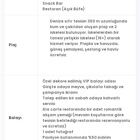
Snack Bar
Restoran (Açık Büfe)
Denize sıfır tesisin 350 m uzunluğunda
kum ve çakıldan oluşan plajı ve 2
iskelesi bulunuyor. İskelelerden bir
tanesi yetişkin iskelesi (16+) olarak
hizmet veriyor. Plajda ve havuzda;
Plaj
güneş şemsiyesi, şezlong ve havlu
ücretsiz.
Özel dekore edilmiş VIP balayı odası
Girişte odaya meyve, çikolata tabağı ve
şampanya ikramı
Talep edilen bir sabah odaya kahvaltı
servisi
Ala carte restoranda bir adet romantik
akşam yemeği (mevsim koşullarına göre
Balayı
tesisin belirlediği restoranda rezervasyonlu
ve ücretsiz)
1 adet fotoğraf
Pavilyon kullanımında %50 indirim