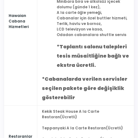
Minibara bira ve alkolsüz içecek
dolumu (günde 1 kez),
A la carte öğle yemeği,
Hawaian
Cabanalar için özel buttler hizmeti,
Cabana
Terlik, havlu ve bornoz,
Hizmetleri
LCD televizyon ve kasa,
Odadan cabanalara shuttle servis
*Toplantı salonu talepleri
tesis müsaitliğine bağlı ve
ekstra ücretli.
*Cabanalarda verilen servisler
seçilen pakete göre değişiklik
gösterebilir
Kekik Steak House A la Carte
Restoran(Ücretli)
Teppanyaki A la Carte Restoran(Ücretli)
Restoranlar