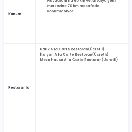
Havaalanı'na 60 km ve Antalya şehir
merkezine 70 km mesafede
konumlanıyor.
Konum
Balık A la Carte Restoran(Ücretli)
İtalyan A la Carte Restoran(Ücretli)
Meze Hause A la Carte Restoran(Ücretli)
Restoranlar