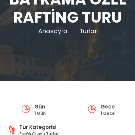
RAFTİNG TURU
Anasayfa
Turlar
Gün
Gece
1 Gün
1 Gece
Tur Kategorisi
Ereğli Çıkışlı Turlar