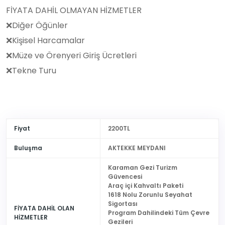
FİYATA DAHİL OLMAYAN HİZMETLER
❌Diğer Öğünler
❌Kişisel Harcamalar
❌Müze ve Örenyeri Giriş Ücretleri
❌Tekne Turu
Fiyat
2200TL
Buluşma
AKTEKKE MEYDANI
Karaman Gezi Turizm
Güvencesi
Araç içi Kahvaltı Paketi
1618 Nolu Zorunlu Seyahat
Sigortası
FİYATA DAHİL OLAN
Program Dahilindeki Tüm Çevre
HİZMETLER
Gezileri