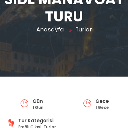
TURU
Anasayfa
Turlar
Gün
Gece
1 Gün
1 Gece
Tur Kategorisi
Ereğli Çıkışlı Turlar