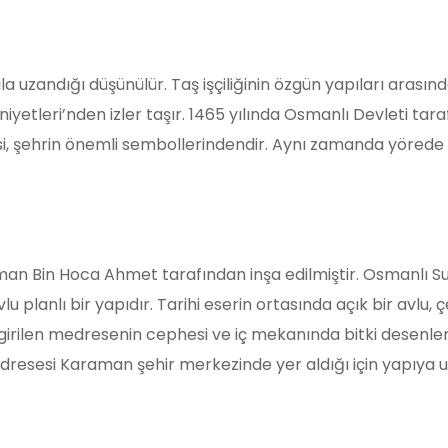
ıla uzandığı düşünülür. Taş işçiliğinin özgün yapıları arasın
yetleri’nden izler taşır. 1465 yılında Osmanlı Devleti tara
esi, şehrin önemli sembollerindendir. Aynı zamanda yörede
an Bin Hoca Ahmet tarafından inşa edilmiştir. Osmanlı Sul
u planlı bir yapıdır. Tarihi eserin ortasında açık bir avlu
 girilen medresenin cephesi ve iç mekanında bitki desenleri
dresesi Karaman şehir merkezinde yer aldığı için yapıya u