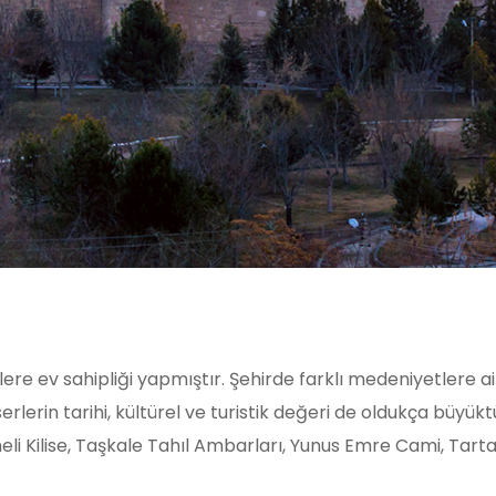
re ev sahipliği yapmıştır. Şehirde farklı medeniyetlere ai
lerin tarihi, kültürel ve turistik değeri de oldukça büyüktü
i Kilise, Taşkale Tahıl Ambarları, Yunus Emre Cami, Tart