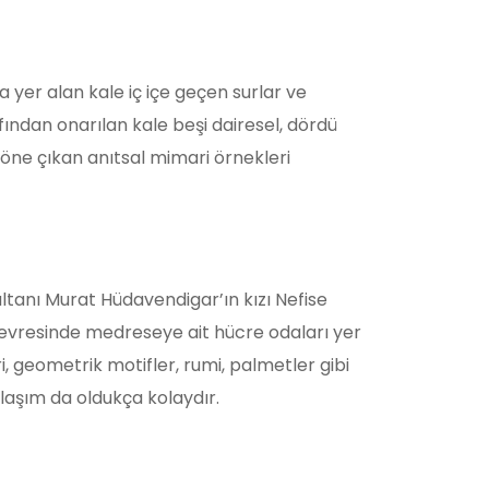
da yer alan kale iç içe geçen surlar ve
fından onarılan kale beşi dairesel, dördü
 öne çıkan anıtsal mimari örnekleri
tanı Murat Hüdavendigar’ın kızı Nefise
, çevresinde medreseye ait hücre odaları yer
, geometrik motifler, rumi, palmetler gibi
laşım da oldukça kolaydır.