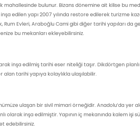
mahallesinde bulunur. Bizans dönemine ait kilise bu med
 inşa edilen yapı 2007 yılında restore edilerek turizme kaza
Rum Evleri, Araboğlu Cami gibi diğer tarihi yapıları da gez
stenize bu mekanları ekleyebilirsiniz.
 inşa edilmiş tarihi eser niteliği taşır. Dikdörtgen planlı y
an tarihi yapıya kolaylıkla ulaşılabilir.
ünümüze ulaşan bir sivil mimari örneğidir. Anadolu’da yer a
lanlı olarak inşa edilmiştir. Yapının iç mekanında kalem işi s
t edebilirsiniz.